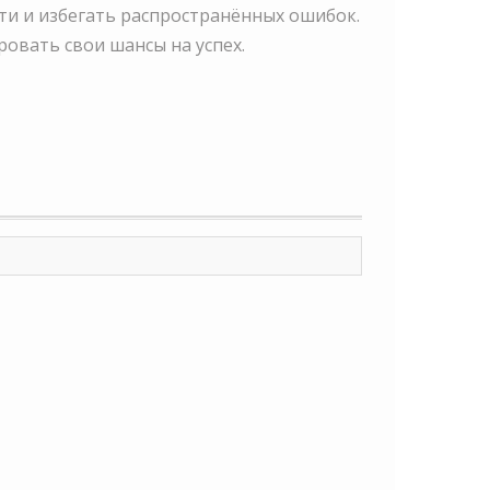
и и избегать распространённых ошибок.
овать свои шансы на успех.