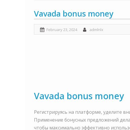
Vavada bonus money
February 23, 2024
admlnlx
Vavada bonus money
Регистрируясь на платформе, уделите в
Применение бонусных предложений делае
чтобы максимально эффективно использ