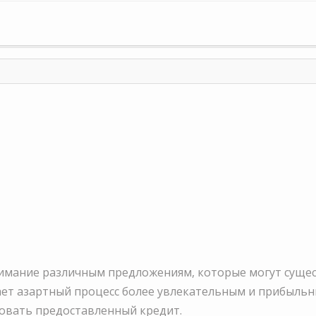
нимание различным предложениям, которые могут сущес
т азартный процесс более увлекательным и прибыльны
овать предоставленный кредит.