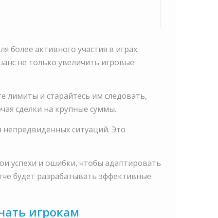
я более активного участия в играх.
 шанс не только увеличить игровые
е лимиты и старайтесь им следовать,
ючая сделки на крупные суммы.
я непредвиденных ситуаций. Это
ои успехи и ошибки, чтобы адаптировать
егче будет разрабатывать эффективные
знать игрокам