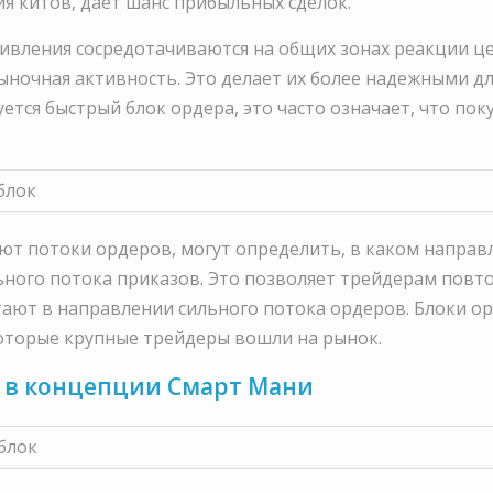
я китов, дает шанс прибыльных сделок.
тивления сосредотачиваются на общих зонах реакции ц
ыночная активность. Это делает их более надежными дл
тся быстрый блок ордера, это часто означает, что поку
т потоки ордеров, могут определить, в каком направ
ьного потока приказов. Это позволяет трейдерам повт
отают в направлении сильного потока ордеров. Блоки о
оторые крупные трейдеры вошли на рынок.
 в концепции Смарт Мани