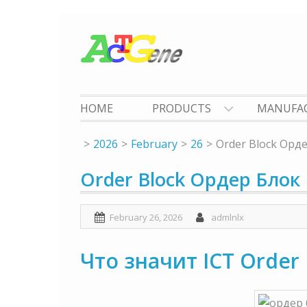
Skip
to
content
HOME
PRODUCTS
MANUFA
2026
February
26
Order Block Орд
Order Block Ордер Блок
February 26, 2026
admlnlx
Что значит ICT Order 