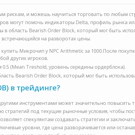
 рискам, и можешь научиться торговать по любым стра
еров могут помочь индикаторы Delta, профиль рынка ил
 в область Bearish Order Block, который мог быть исп
н, встречающийся на разворотах цены.
упить Микрочип у NPC Arithmetic за 1000.После покуп
бой других игроков.
0.5 (Mean Treshold, уровень середины ордерблока).
ласть Bearish Order Block, который мог быть использо
OB) в трейдинге?
другими инструментами может значительно повысить т
ю стратегий под текущие рыночные условия, чтобы пос
позволяет спекулянтам создавать стратегии и заключа
ючевые уровни, где цена разворачивается или остана