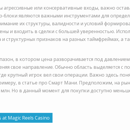
вы агрессивные или консервативные входы, важно оста
р-блоки являются важными инструментами для определ
имание их структуры, валидности и условий формиров
ны и входить в сделки с большей уверенностью. Испо
 и структурных признаков на разных таймфреймах, а 
апазон, в котором цена разворачивается под давление
меняя свое направление. Обычно область выделяется с
где крупный игрок вел свои операции. Важно здесь по
примеру, в статье про Смарт Мани. Предположим, на ры
 млн. Но в данный момент для покупки доступно меньшее
s at Magic Reels Casino