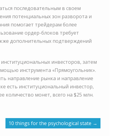
ваться последовательным в своем
ения потенциальных зон разворота и
ания помогает трейдерам более
льзование ордер-блоков требует
также дополнительных подтверждений
м институциональных инвесторов, затем
 помощью инструмента «Прямоугольник».
нять направление рынка и направление
нке есть институциональный инвестор,
 количество монет, всего на $25 млн.
10 things for the psychological state
→