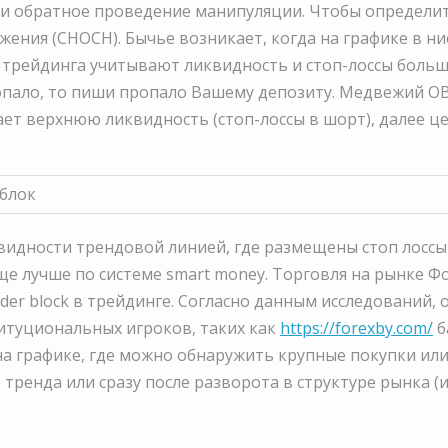
и обратное проведение манипуляции. Чтобы определит
ения (CHOCH). Бычье возникает, когда на графике в н
 трейдинга учитывают ликвидность и стоп-лоссы больш
пало, то пиши пропало Вашему депозиту. Медвежий OB 
ает верхнюю ликвидность (стоп-лоссы в шорт), далее 
идности трендовой линией, где размещены стоп лоссы
ще лучше по системе smart money. Торговля на рынке Ф
der block в трейдинге. Согласно данным исследований,
титуциональных игроков, таких как
https://forexby.com/
б
а графике, где можно обнаружить крупные покупки ил
тренда или сразу после разворота в структуре рынка (