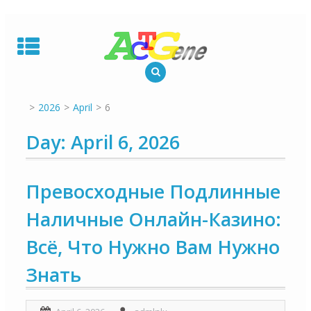
Skip
to
content
2026
April
6
Day:
April 6, 2026
Превосходные Подлинные
Наличные Онлайн-Казино:
Всё, Что Нужно Вам Нужно
Знать