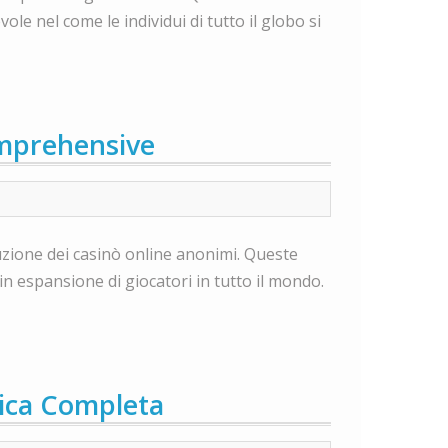
nel come le individui di tutto il globo si
mprehensive
uzione dei casinò online anonimi. Queste
in espansione di giocatori in tutto il mondo.
mica Completa