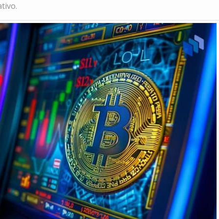
tivo.