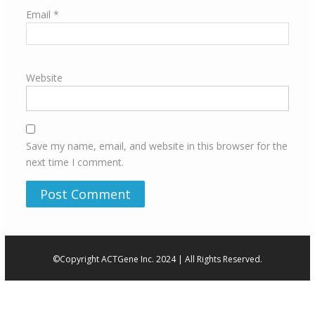
Email
*
Website
Save my name, email, and website in this browser for the
next time I comment.
©Copyright ACTGene Inc. 2024 | All Rights Reserved.