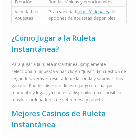
Emoción
Rondas rápidas y emocionantes.
Variedad de
Gran variedad
https://cdeba.es
de
Apuestas
opciones de apuestas disponibles.
¿Cómo Jugar a la Ruleta
Instantánea?
Para jugar a la ruleta instantánea, simplemente
selecciona tu apuesta y haz clic en “Jugar”. En cuestión de
segundos, verás el resultado de la ronda y sabrás si has
ganado. Puedes disfrutar de este juego en cualquier
momento y lugar, ya que está disponible en dispositivos
móviles, ordenadores de sobremesa y tablets.
Mejores Casinos de Ruleta
Instantánea