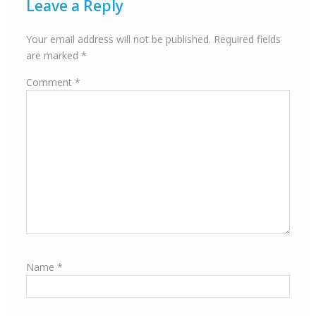
Leave a Reply
Your email address will not be published.
Required fields
are marked
*
Comment
*
Name
*