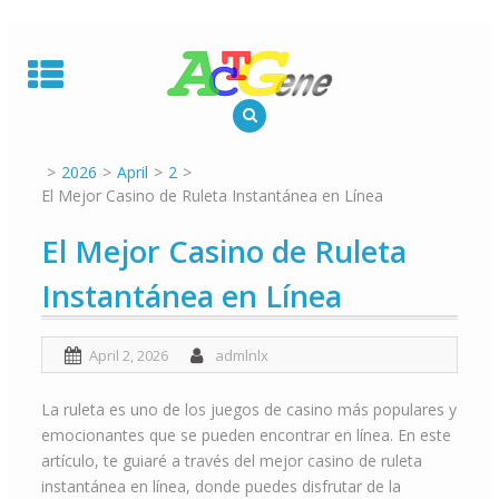
Skip
to
content
2026
April
2
El Mejor Casino de Ruleta Instantánea en Línea
El Mejor Casino de Ruleta
Instantánea en Línea
April 2, 2026
admlnlx
La ruleta es uno de los juegos de casino más populares y
emocionantes que se pueden encontrar en línea. En este
artículo, te guiaré a través del mejor casino de ruleta
instantánea en línea, donde puedes disfrutar de la