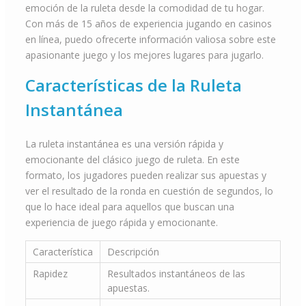
emoción de la ruleta desde la comodidad de tu hogar.
Con más de 15 años de experiencia jugando en casinos
en línea, puedo ofrecerte
información valiosa sobre este
apasionante juego y los mejores lugares para jugarlo.
Características de la Ruleta
Instantánea
La ruleta instantánea es una versión rápida y
emocionante del clásico juego de ruleta. En este
formato, los jugadores pueden realizar sus apuestas y
ver el resultado de la ronda en cuestión de segundos, lo
que lo hace ideal para aquellos que buscan una
experiencia de juego rápida y emocionante.
Característica
Descripción
Rapidez
Resultados instantáneos de las
apuestas.