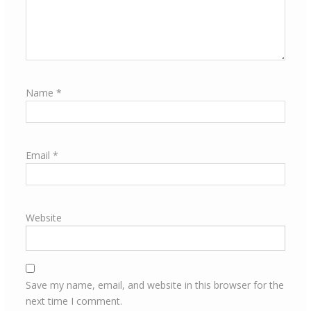
Name
*
Email
*
Website
Save my name, email, and website in this browser for the
next time I comment.