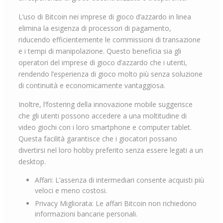
L’uso di Bitcoin nei imprese di gioco d’azzardo in linea
elimina la esigenza di processori di pagamento,
riducendo efficientemente le commissioni di transazione
e i tempi di manipolazione. Questo beneficia sia gli
operatori del imprese di gioco d’azzardo che i utenti,
rendendo l’esperienza di gioco molto più senza soluzione
di continuità e economicamente vantaggiosa.
Inoltre, l’fostering della innovazione mobile suggerisce
che gli utenti possono accedere a una moltitudine di
video giochi con i loro smartphone e computer tablet.
Questa facilità garantisce che i giocatori possano
divertirsi nel loro hobby preferito senza essere legati a un
desktop.
Affari: L’assenza di intermediari consente acquisti più
veloci e meno costosi.
Privacy Migliorata: Le affari Bitcoin non richiedono
informazioni bancarie personali.