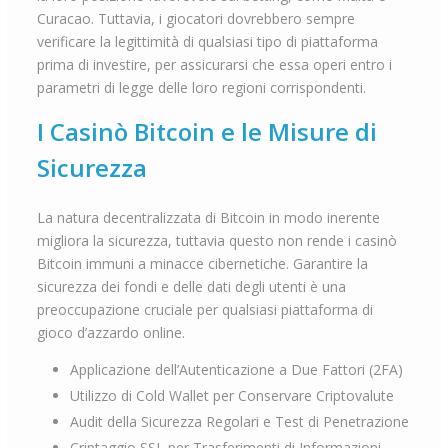
Curacao. Tuttavia, i giocatori dovrebbero sempre
verificare la legittimità di qualsiasi tipo di piattaforma
prima di investire, per assicurarsi che essa operi entro i
parametri di legge delle loro regioni corrispondenti.
I Casinò Bitcoin e le Misure di
Sicurezza
La natura decentralizzata di Bitcoin in modo inerente
migliora la sicurezza, tuttavia questo non rende i casinò
Bitcoin immuni a minacce cibernetiche. Garantire la
sicurezza dei fondi e delle dati degli utenti è una
preoccupazione cruciale per qualsiasi piattaforma di
gioco d’azzardo online.
Applicazione dell’Autenticazione a Due Fattori (2FA)
Utilizzo di Cold Wallet per Conservare Criptovalute
Audit della Sicurezza Regolari e Test di Penetrazione
Criptaggio SSL per Trasferimenti di Informazioni