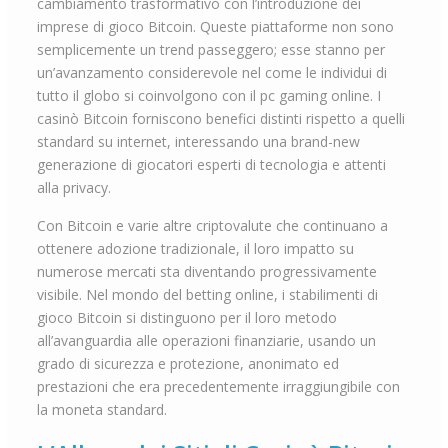
cambiamento trasformativo con l’introduzione dei
imprese di gioco Bitcoin. Queste piattaforme non sono
semplicemente un trend passeggero; esse stanno per
un’avanzamento considerevole nel come le individui di
tutto il globo si coinvolgono con il pc gaming online. I
casinò Bitcoin forniscono benefici
distinti rispetto a quelli
standard su internet, interessando una brand-new
generazione di giocatori esperti di tecnologia e attenti
alla privacy.
Con Bitcoin e varie altre criptovalute che continuano a
ottenere adozione tradizionale, il loro impatto su
numerose mercati sta diventando progressivamente
visibile. Nel mondo del betting online, i stabilimenti di
gioco Bitcoin si distinguono per il loro metodo
all’avanguardia alle operazioni finanziarie, usando un
grado di sicurezza e protezione, anonimato ed
prestazioni che era precedentemente irraggiungibile con
la moneta standard.