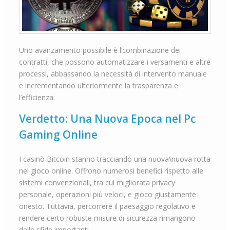
Uno avanzamento possibile è l’combinazione dei
contratti, che possono automatizzare i versamenti e altre
processi, abbassando la necessità di intervento manuale
e incrementando ulteriormente la trasparenza e
l’efficienza.
Verdetto: Una Nuova Epoca nel Pc
Gaming Online
I casinò Bitcoin stanno tracciando una nuova\nuova rotta
nel gioco online. Offrono numerosi benefici rispetto alle
sistemi convenzionali, tra cui migliorata privacy
personale, operazioni più veloci, e gioco giustamente
onesto. Tuttavia, percorrere il paesaggio regolativo e
rendere certo robuste misure di sicurezza rimangono
delle sfide importanti.