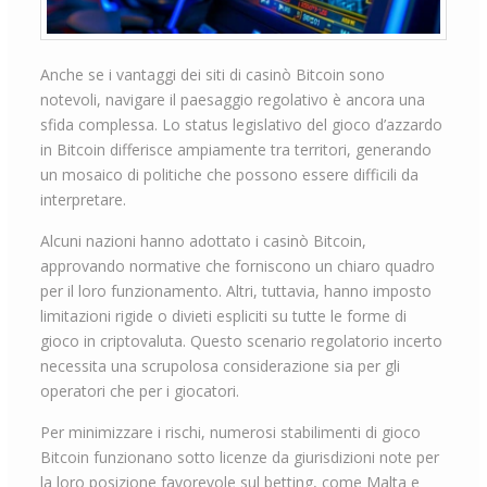
Anche se i vantaggi dei siti di casinò Bitcoin sono
notevoli, navigare il paesaggio regolativo è ancora una
sfida complessa. Lo status legislativo del gioco d’azzardo
in Bitcoin differisce ampiamente tra territori, generando
un mosaico di politiche che possono essere difficili da
interpretare.
Alcuni nazioni hanno adottato i casinò Bitcoin,
approvando normative che forniscono un chiaro quadro
per il loro funzionamento. Altri, tuttavia, hanno imposto
limitazioni rigide o divieti espliciti su tutte le forme di
gioco in criptovaluta. Questo scenario regolatorio incerto
necessita una scrupolosa considerazione sia per gli
operatori che per i giocatori.
Per minimizzare i rischi, numerosi stabilimenti di gioco
Bitcoin funzionano sotto licenze da giurisdizioni note per
la loro posizione favorevole sul betting, come Malta e