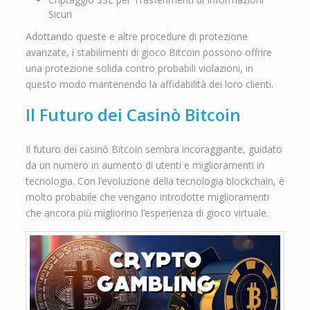
Sicuri
Adottando queste e altre procedure di protezione
avanzate, i stabilimenti di gioco Bitcoin possono offrire
una protezione solida contro probabili violazioni, in
questo modo mantenendo la affidabilità dei loro clienti.
Il Futuro dei Casinò Bitcoin
Il futuro dei casinò Bitcoin sembra incoraggiante, guidato
da un numero in aumento di utenti e miglioramenti in
tecnologia. Con l’evoluzione della tecnologia blockchain, è
molto probabile che vengano introdotte miglioramenti
che ancora più migliorino l’esperienza di gioco virtuale.