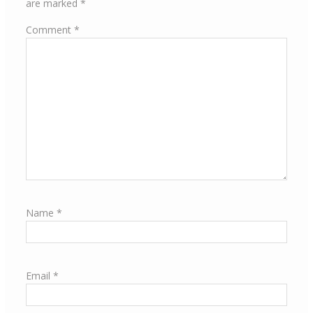
are marked
*
Comment
*
Name
*
Email
*