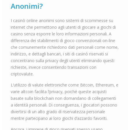
Anonimi?
I casinò online anonimi sono sistemi di scommesse su
internet che permettono agli utenti di giocare a giochi di
casino senza esporre le loro informazioni personali. A
differenza dei stabilimenti di gioco convenzionali on-line
che comunemente richiedono dati personali come nome,
indirizzo, e dettagli bancari, i siti di casinò riservati si
concentrano sulla privacy degli utenti eliminando questi
richieste, invece consentendo transazioni con
criptovalute.
L’utilizzo di valute elettroniche come Bitcoin, Ethereum, e
varie altcoin facilita l’privacy, poiché queste acquisti
basate sulla blockchain non domandano di collegamenti
a identità personali. Di conseguenza, i giocatori possono
divertirsi di un alto grado di riservatezza personale
mentre partecipano ai loro giochi d’azzardo favoriti.
Ancora, i imprese di gioco riservati spesso usano