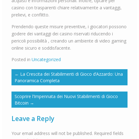
acquisti e informazioni personali. Inoltre, optare per
casino con trasparenti chiare relativamente a vantaggi,
prelievi, e conflitto.
Prendendo queste misure preventive, i giocatori possono
godere dei vantaggi dei casino riservati riducendo i
pericoli possibilità , creando un ambiente di video gaming
online sicuro e soddisfacente.
Posted in
Uncategorized
←
La Crescita dei Stabilimenti di Gioco d’Azzardo: Una
Panoramica Completa
Scoprire l’Impennata dei Nuovi Stabilimenti di Gioco
Bitcoin
→
Leave a Reply
Your email address will not be published.
Required fields