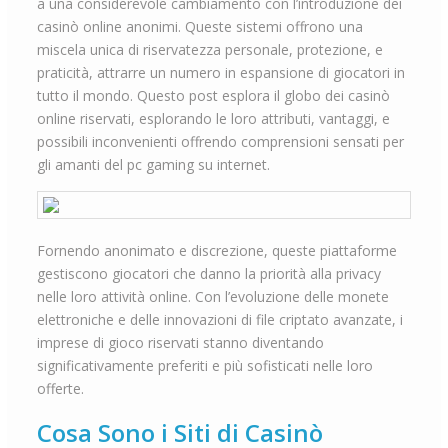
a una considerevole cambiamento con l’introduzione dei
casinò online anonimi. Queste sistemi offrono una
miscela unica di riservatezza personale, protezione, e
praticità, attrarre un numero in espansione di giocatori in
tutto il mondo. Questo post esplora il globo dei casinò
online riservati,
esplorando le loro attributi, vantaggi, e
possibili inconvenienti offrendo comprensioni sensati per
gli amanti del pc gaming su internet.
Fornendo anonimato e discrezione, queste piattaforme
gestiscono giocatori che danno la priorità alla privacy
nelle loro attività online. Con l’evoluzione delle monete
elettroniche e delle innovazioni di file criptato avanzate, i
imprese di gioco riservati stanno diventando
significativamente preferiti e più sofisticati nelle loro
offerte.
Cosa Sono i Siti di Casinò