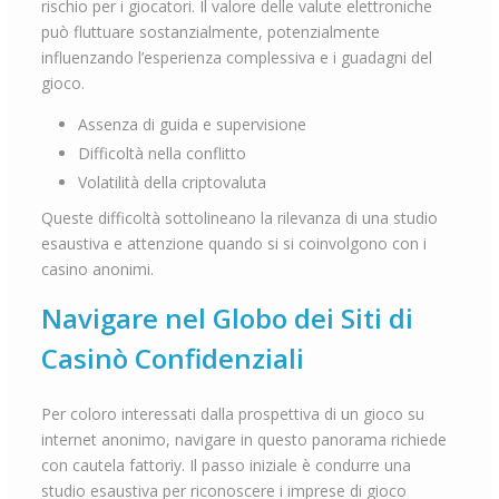
rischio per i giocatori. Il valore delle valute elettroniche
può fluttuare sostanzialmente, potenzialmente
influenzando l’esperienza complessiva e i guadagni del
gioco.
Assenza di guida e supervisione
Difficoltà nella conflitto
Volatilità della criptovaluta
Queste difficoltà sottolineano la rilevanza di una studio
esaustiva e attenzione quando si si coinvolgono con i
casino anonimi.
Navigare nel Globo dei Siti di
Casinò Confidenziali
Per coloro interessati dalla prospettiva di un gioco su
internet anonimo, navigare in questo panorama richiede
con cautela fattoriy. Il passo iniziale è condurre una
studio esaustiva per riconoscere i imprese di gioco