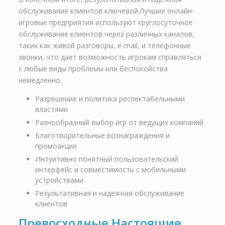
обслуживание клиентов ключевой.Лучшие онлайн-
игровые предприятия используют круглосуточное
обслуживание клиентов через различных каналов,
таких как живой разговоры, e-mail, и телефонные
звонки, что дает возможность игрокам справляться
с любые виды проблемы или беспокойства
немедленно.
Разрешение и политика респектабельными
властями
Разнообразный выбор игр от ведущих компаний
Благотворительные вознаграждения и
промоакции
Интуитивно понятный пользовательский
интерфейс и совместимость с мобильными
устройствами
Результативная и надежная обслуживание
клиентов
Превосходные Настоящие