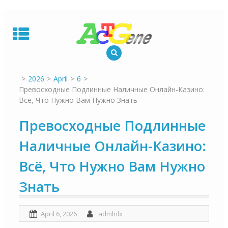
Skip
to
content
2026
April
6
Превосходные Подлинные Наличные Онлайн-Казино:
Всё, Что Нужно Вам Нужно Знать
Превосходные Подлинные
Наличные Онлайн-Казино:
Всё, Что Нужно Вам Нужно
Знать
April 6, 2026
admlnlx