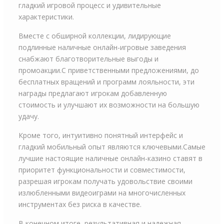
гладкий игровой процесс и удивительные
характеристики.
Вместе с обширной коллекции, лидирующие
подлинные наличные онлайн-игровые заведения
снабжают благотворительные выгоды и
промоакции.С приветственными предложениями, до
бесплатных вращений и программ лояльности, эти
награды предлагают игрокам добавленную
стоимость и улучшают их возможности на большую
удачу.
Кроме того, интуитивно понятный интерфейс и
гладкий мобильный опыт являются ключевыми.Самые
лучшие настоящие наличные онлайн-казино ставят в
приоритет функциональности и совместимости,
разрешая игрокам получать удовольствие своими
излюбленными видеоиграми на многочисленных
инструментах без риска в качестве.
В конечном итоге, результативная и надежная