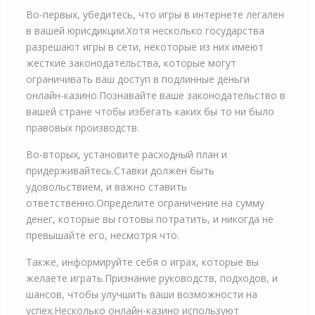
Во-первых, убедитесь, что игры в интернете легален
в вашей юрисдикции.Хотя несколько государства
разрешают игры в сети, некоторые из них имеют
жесткие законодательства, которые могут
ограничивать ваш доступ в подлинные деньги
онлайн-казино.Познавайте ваше законодательство в
вашей стране чтобы избегать каких бы то ни было
правовых производств.
Во-вторых, установите расходный план и
придерживайтесь.Ставки должен быть
удовольствием, и важно ставить
ответственно.Определите ограничение на сумму
денег, которые вы готовы потратить, и никогда не
превышайте его, несмотря что.
Также, информируйте себя о играх, которые вы
желаете играть.Признание руководств, подходов, и
шансов, чтобы улучшить ваши возможности на
успех.Несколько онлайн-казино используют