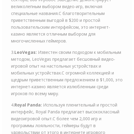
великолепным выбором видео-игр, включая
специальные названия.С благотворительным
приветственным выгодой в $200 и простой
пользовательским интерфейсом, это интернет-
казино является отличным выбором для
многочисленных геймеров.
3.
LeoVegas:
Известен своим подходом к мобильным
методом, LeoVegas предлагает бесшовный видео-
игровой опыт на настольных устройствах и
мобильных устройствах.С огромной коллекцией и
щедрым приветственным предложением в $1,000, это
интернет-казино является излюбленным среди
игроков по всему миру.
4.
Royal Panda:
Используя пленительный и простой
интерфейс, Royal Panda предлагает высококлассный
видеоигровой опыт.С более чем 2,000 игр и
программы лояльности, геймеры будут в
удовольствии от этого в интернете игрового