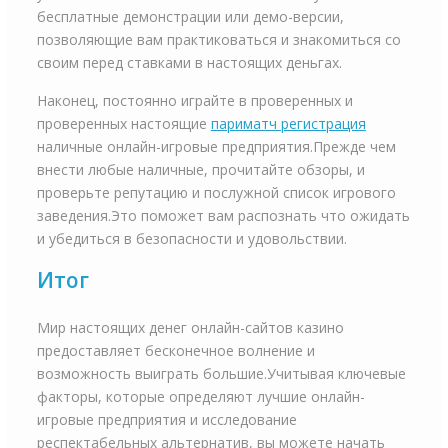
бесплатные демонстрации или демо-версии,
позволяющие вам практиковаться и знакомиться со
своим перед ставками в настоящих деньгах.
Наконец, постоянно играйте в проверенных и
проверенных настоящие
париматч регистрация
наличные онлайн-игровые предприятия.Прежде чем
внести любые наличные, прочитайте обзоры, и
проверьте репутацию и послужной список игрового
заведения.Это поможет вам распознать что ожидать
и убедиться в безопасности и удовольствии.
Итог
Мир настоящих денег онлайн-сайтов казино
предоставляет бесконечное волнение и
возможность выиграть большие.Учитывая ключевые
факторы, которые определяют лучшие онлайн-
игровые предприятия и исследование
респектабельных альтернатив, вы можете начать